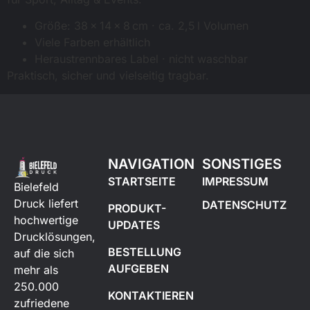
Größe: 38 × 14 × 8 cm · ca. 2,5 l Volumen
Viele Farben erhältlich
Heraustrennbares Label · nicht waschbar
Praktisch, sicher und vielseitig tragbar.
NAVIGATION
SONSTIGES
STARTSEITE
IMPRESSUM
Bielefeld
Druck liefert
DATENSCHUTZ
PRODUKT-
hochwertige
UPDATES
Drucklösungen,
BESTELLUNG
auf die sich
AUFGEBEN
mehr als
250.000
KONTAKTIEREN
zufriedene